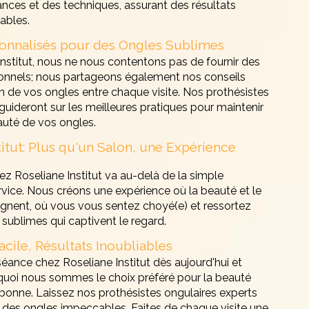
nces et des techniques, assurant des résultats
ables.
sonnalisés pour des Ongles Sublimes
nstitut, nous ne nous contentons pas de fournir des
ionnels; nous partageons également nos conseils
n de vos ongles entre chaque visite. Nos prothésistes
guideront sur les meilleures pratiques pour maintenir
eauté de vos ongles.
titut: Plus qu'un Salon, une Expérience
ez Roseliane Institut va au-delà de la simple
rvice. Nous créons une expérience où la beauté et le
oignent, où vous vous sentez choyé(e) et ressortez
sublimes qui captivent le regard.
acile, Résultats Inoubliables
éance chez Roseliane Institut dès aujourd'hui et
uoi nous sommes le choix préféré pour la beauté
bonne. Laissez nos prothésistes ongulaires experts
 des ongles impeccables. Faites de chaque visite une