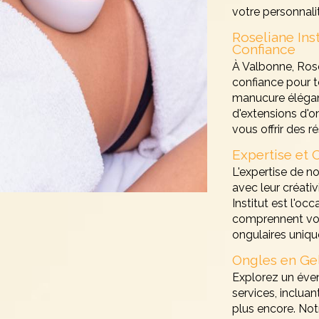
votre personnali
Roseliane Ins
Confiance
À Valbonne, Rose
confiance pour t
manucure élégan
d'extensions d'o
vous offrir des r
Expertise et 
L'expertise de n
avec leur créat
Institut est l'oc
comprennent vos 
ongulaires uniqu
Ongles en Gel
Explorez un éve
services, incluan
plus encore. Notr