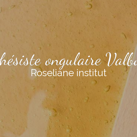
thésiste ongulaire Valb
Roseliane institut