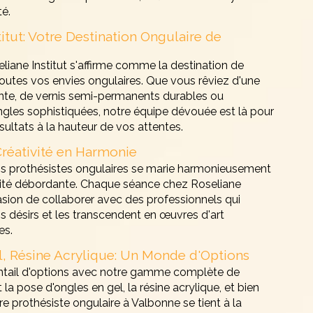
té.
titut: Votre Destination Ongulaire de
liane Institut s'affirme comme la destination de
outes vos envies ongulaires. Que vous rêviez d'une
te, de vernis semi-permanents durables ou
ngles sophistiquées, notre équipe dévouée est là pour
ésultats à la hauteur de vos attentes.
Créativité en Harmonie
os prothésistes ongulaires se marie harmonieusement
ivité débordante. Chaque séance chez Roseliane
casion de collaborer avec des professionnels qui
désirs et les transcendent en œuvres d'art
es.
, Résine Acrylique: Un Monde d'Options
ntail d'options avec notre gamme complète de
t la pose d'ongles en gel, la résine acrylique, et bien
e prothésiste ongulaire à Valbonne se tient à la