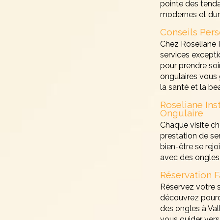
pointe des tenda
modernes et dur
Conseils Per
Chez Roseliane I
services except
pour prendre soi
ongulaires vous 
la santé et la b
Roseliane Ins
Ongulaire
Chaque visite ch
prestation de se
bien-être se rej
avec des ongles 
Réservation F
Réservez votre s
découvrez pourq
des ongles à Val
vous guider vers