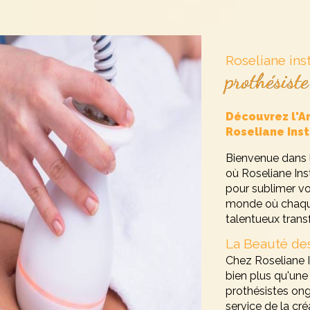
Roseliane inst
prothésist
Découvrez l'A
Roseliane Inst
Bienvenue dans l
où Roseliane Ins
pour sublimer vo
monde où chaque
talentueux tran
La Beauté de
Chez Roseliane I
bien plus qu'une 
prothésistes ong
service de la cré