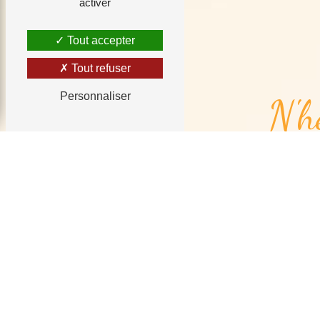
activer
Tout accepter
Tout refuser
Personnaliser
N'h
Combien font un plus neuf