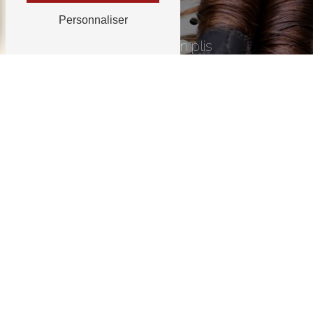
Personnaliser
La mise en plis
Une mise en plis est une technique qui consiste
une fois secs. Les cheveux mouillés sont enroulé
sous un séchoir, afin de leur faire garder leur f
Dégra