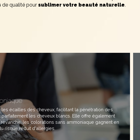
s
de qualité pour
sublimer votre beauté naturelle
.
oniaque
les écailles des cheveux, facilitant la pénétration des
parfaitement les cheveux blancs. Elle offre également
En revanche, les colorations sans ammoniaque gagnent en
u risque réduit d'allergies.