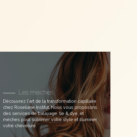
Les mèches
Découvrez l'art de la transformation capillaire
chez Roseliane Institut. Nous vous proposons
des services de balayage, tie & dye, et
mèches pour sublimer votre style et illuminer
votre chevelure.