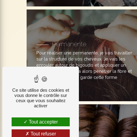
Permanente
Pour réaliser une permanente, je vais travailler
sur la structure de vos cheveux. Je vais les
enrouler autour de bigoudis et appliquer un
produit. Ce dernier va alors pénétrer la fibre et
faire en sorte qu'elle garde cette forme
arrondie.
Ce site utilise des cookies et
vous donne le contrôle sur
ceux que vous souhaitez
activer
Tout accepter
Tout refuser