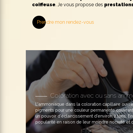
coiffeuse
. Je vous propose des
prestation
Prendre mon rendez-vous
Coloration avec ou sans amm
L'ammoniaque dans la coloration capillaire ouvre 
pigments pour une couleur permanente couvrant 
un pouvoir d'éclaircissement d'environ 2 tons. 
popularité en raison de leur moindre nocivité et d