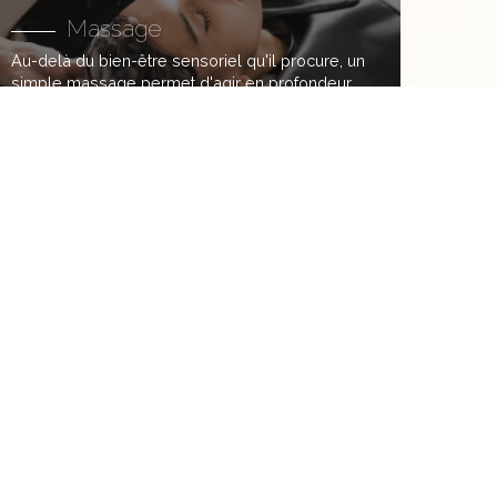
Massage
Au-delà du bien-être sensoriel qu'il procure, un
simple massage permet d'agir en profondeur
sur la santé du cuir chevelu et la beauté des
cheveux. Un massage régulier du cuir chevelu
rend les cheveux plus beaux.
hes...