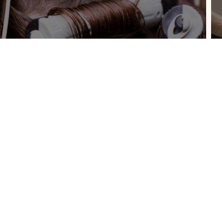
 à donner aux cheveux mouillés la forme qu'ils garderont
s soit par des pinces, soit sur des rouleaux, puis séchés
orme jusqu'au prochain shampoing.
Nous nous occupons également des hommes
dés, colorations, mèc